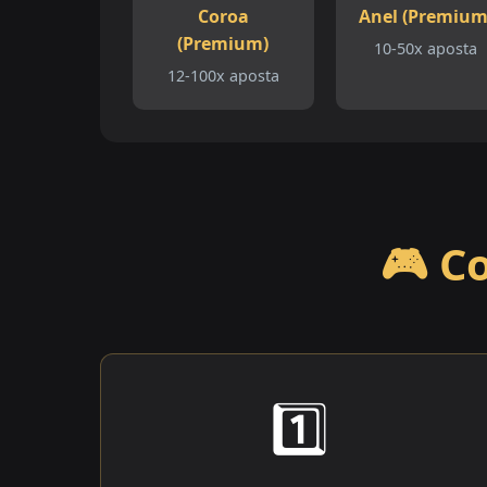
Coroa
Anel (Premium
(Premium)
10-50x aposta
12-100x aposta
🎮 C
1️⃣