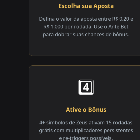
Escolha sua Aposta
Defina o valor da aposta entre R$ 0,20 e
R$ 1.000 por rodada. Use o Ante Bet
para dobrar suas chances de bônus.
4️⃣
Ative o Bônus
4+ símbolos de Zeus ativam 15 rodadas
grátis com multiplicadores persistentes
e re-triggers possíveis.