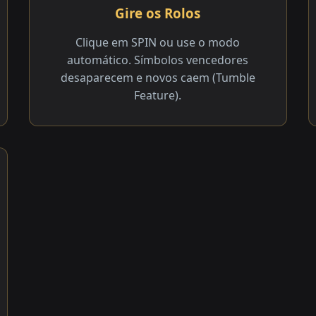
Gire os Rolos
Clique em SPIN ou use o modo
automático. Símbolos vencedores
desaparecem e novos caem (Tumble
Feature).