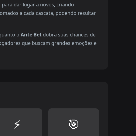
ara dar lugar a novos, criando
somados a cada cascata, podendo resultar
nquanto o
Ante Bet
dobra suas chances de
ra jogadores que buscam grandes emoções e
⚡
🎯