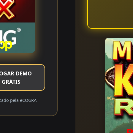
JOGAR DEMO
GRÁTIS
ficado pela eCOGRA