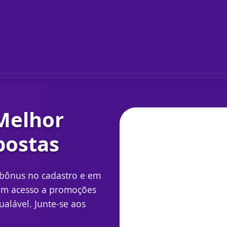
 Melhor
postas
 bônus no cadastro e em
tem acesso a promoções
ualável. Junte-se aos