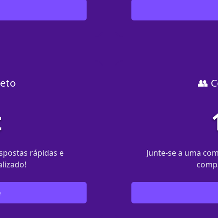
reto
👥 
t
espostas rápidas e
Junte-se a uma com
lizado!
compa
e