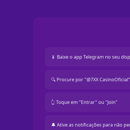
📱 Baixe o app Telegram no seu disp
🔍 Procure por "@7XX CasinoOficial
👆 Toque em "Entrar" ou "Join"
🔔 Ative as notificações para não p