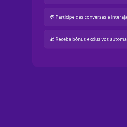
💬 Participe das conversas e interaj
🎁 Receba bônus exclusivos autom