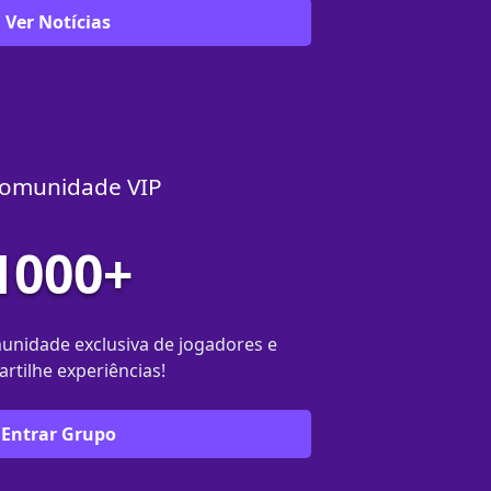
Ver Notícias
Comunidade VIP
1000+
unidade exclusiva de jogadores e
rtilhe experiências!
Entrar Grupo