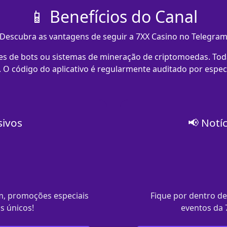
📱 Benefícios do Canal
Descubra as vantagens de seguir a 7XX Casino no Telegra
es de bots ou sistemas de mineração de criptomoedas. Tod
. O código do aplicativo é regularmente auditado por espe
sivos
📢 Notí
m, promoções especiais
Fique por dentro d
s únicos!
eventos da 