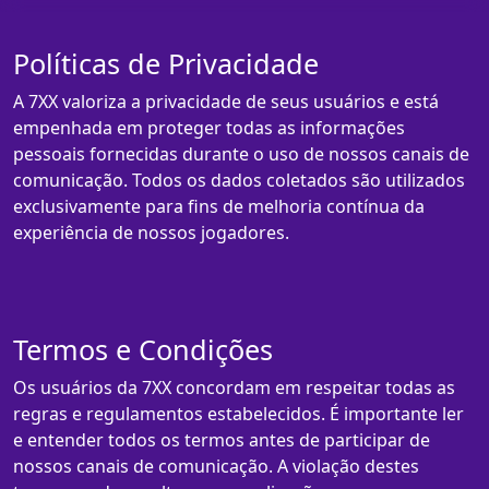
Políticas de Privacidade
A 7XX valoriza a privacidade de seus usuários e está
empenhada em proteger todas as informações
pessoais fornecidas durante o uso de nossos canais de
comunicação. Todos os dados coletados são utilizados
exclusivamente para fins de melhoria contínua da
experiência de nossos jogadores.
Termos e Condições
Os usuários da 7XX concordam em respeitar todas as
regras e regulamentos estabelecidos. É importante ler
e entender todos os termos antes de participar de
nossos canais de comunicação. A violação destes