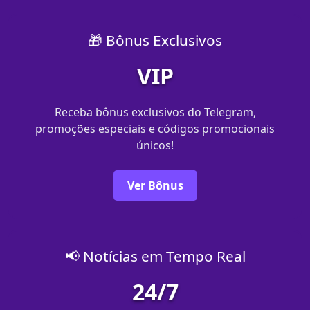
🎁 Bônus Exclusivos
VIP
Receba bônus exclusivos do Telegram,
promoções especiais e códigos promocionais
únicos!
Ver Bônus
📢 Notícias em Tempo Real
24/7