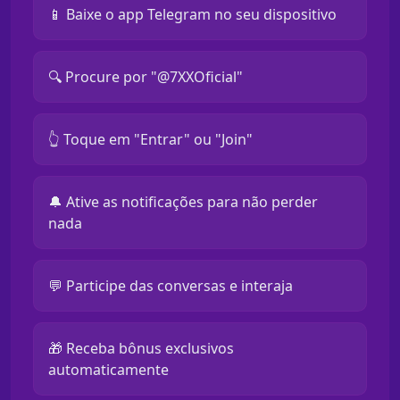
📱 Baixe o app Telegram no seu dispositivo
🔍 Procure por "@7XXOficial"
👆 Toque em "Entrar" ou "Join"
🔔 Ative as notificações para não perder
nada
💬 Participe das conversas e interaja
🎁 Receba bônus exclusivos
automaticamente