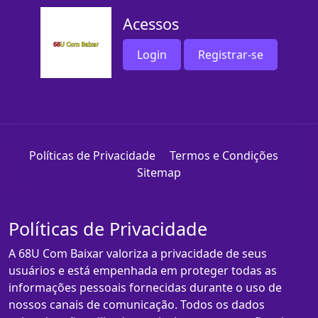
Acessos
Login
Registrar-se
Políticas de Privacidade
Termos e Condições
Sitemap
Políticas de Privacidade
A 68U Com Baixar valoriza a privacidade de seus
usuários e está empenhada em proteger todas as
informações pessoais fornecidas durante o uso de
nossos canais de comunicação. Todos os dados