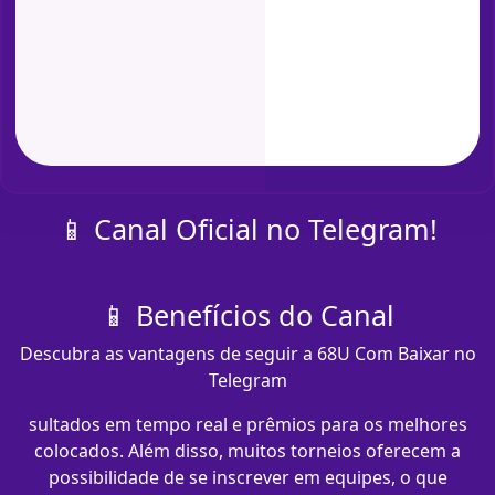
📱 Canal Oficial no Telegram!
📱 Benefícios do Canal
Descubra as vantagens de seguir a 68U Com Baixar no
Telegram
sultados em tempo real e prêmios para os melhores
colocados. Além disso, muitos torneios oferecem a
possibilidade de se inscrever em equipes, o que