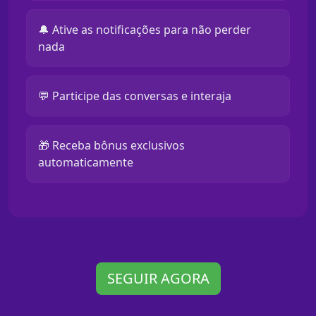
🔔 Ative as notificações para não perder
nada
💬 Participe das conversas e interaja
🎁 Receba bônus exclusivos
automaticamente
SEGUIR AGORA