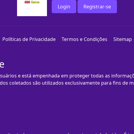
Login
Registrar-se
Políticas de Privacidade
Termos e Condições
Sitemap
de
 usuários e está empenhada em proteger todas as informaçõ
os coletados são utilizados exclusivamente para fins de m