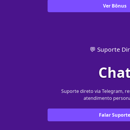
Ver Bônus
💬 Suporte Di
Cha
Suporte direto via Telegram, r
atendimento persona
Falar Suport