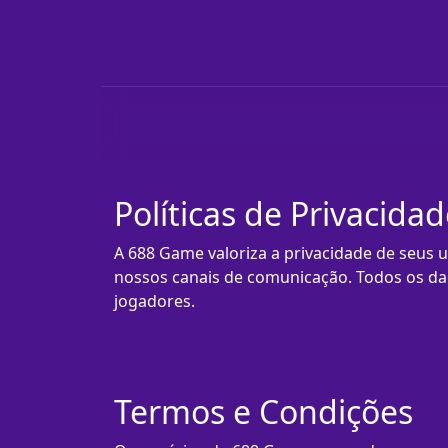
Políticas de Privacida
A 688 Game valoriza a privacidade de seus
nossos canais de comunicação. Todos os dad
jogadores.
Termos e Condições