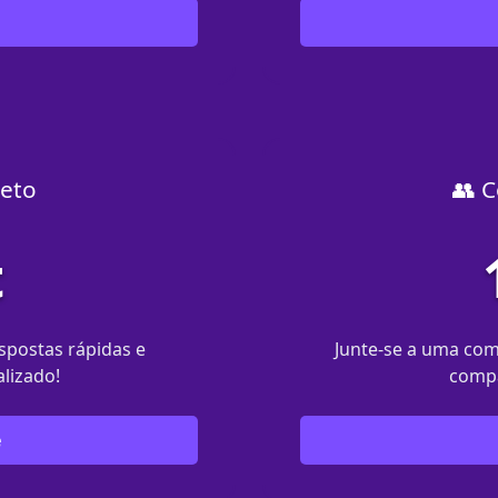
reto
👥 
t
espostas rápidas e
Junte-se a uma com
lizado!
compa
e