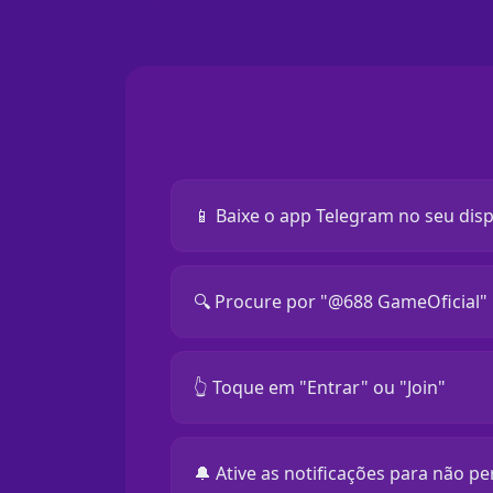
📱 Baixe o app Telegram no seu disp
🔍 Procure por "@688 GameOficial"
👆 Toque em "Entrar" ou "Join"
🔔 Ative as notificações para não p