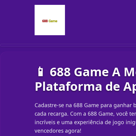
📱 688 Game A M
Plataforma de A
Cadastre-se na 688 Game para ganhar 
cada recarga. Com a 688 Game, você t
incríveis e uma experiência de jogo inig
vencedores agora!