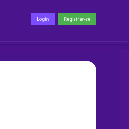
Login
Registrar-se