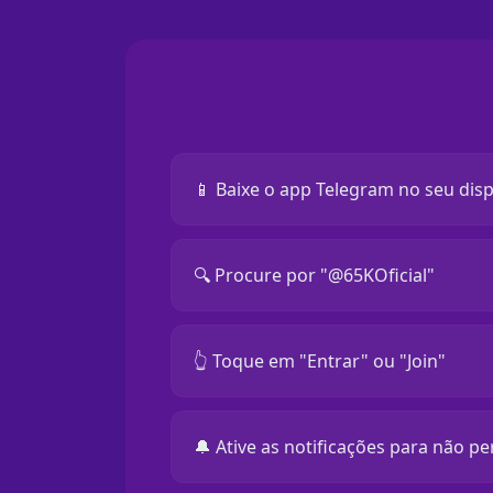
📱 Baixe o app Telegram no seu disp
🔍 Procure por "@65KOficial"
👆 Toque em "Entrar" ou "Join"
🔔 Ative as notificações para não p