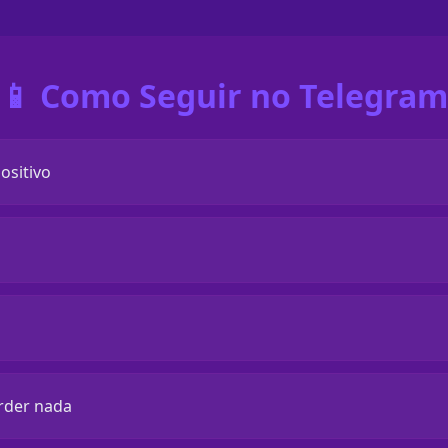
📱 Como Seguir no Telegram
ositivo
erder nada