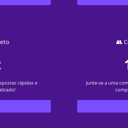
reto
👥 
t
espostas rápidas e
Junte-se a uma com
lizado!
compa
e