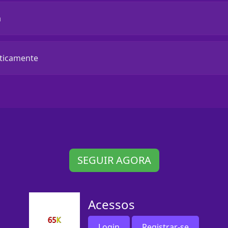
a
aticamente
SEGUIR AGORA
Acessos
Login
Registrar-se