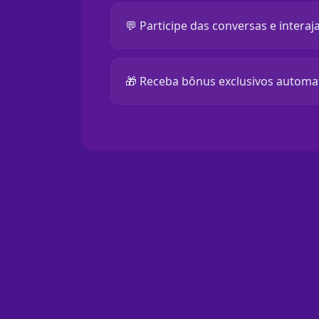
💬 Participe das conversas e interaj
🎁 Receba bônus exclusivos autom