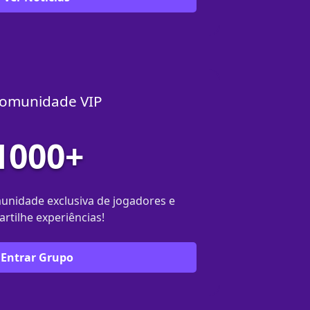
Comunidade VIP
1000+
unidade exclusiva de jogadores e
rtilhe experiências!
Entrar Grupo