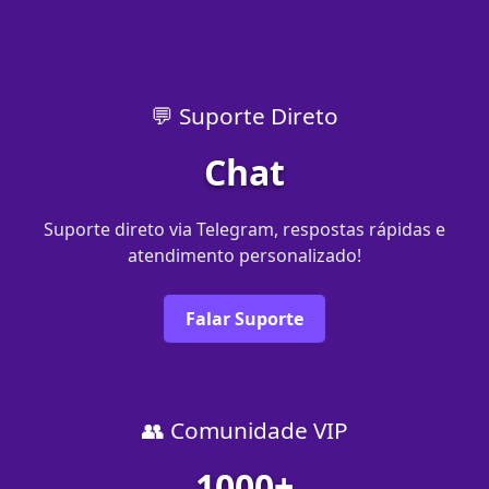
💬 Suporte Direto
Chat
Suporte direto via Telegram, respostas rápidas e
atendimento personalizado!
Falar Suporte
👥 Comunidade VIP
1000+