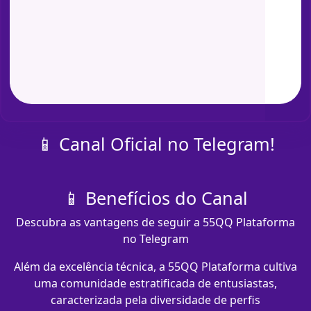
📱 Canal Oficial no Telegram!
📱 Benefícios do Canal
Descubra as vantagens de seguir a 55QQ Plataforma
no Telegram
Além da excelência técnica, a 55QQ Plataforma cultiva
uma comunidade estratificada de entusiastas,
caracterizada pela diversidade de perfis