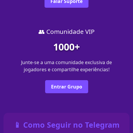
Falar Suporte
👥 Comunidade VIP
1000+
Junte-se a uma comunidade exclusiva de
jogadores e compartilhe experiências!
Entrar Grupo
📱 Como Seguir no Telegram