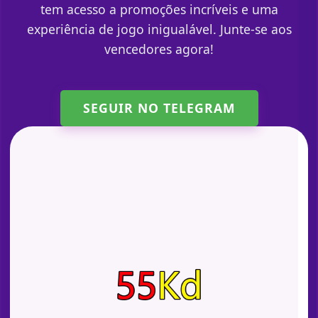
tem acesso a promoções incríveis e uma
experiência de jogo inigualável. Junte-se aos
vencedores agora!
SEGUIR NO TELEGRAM