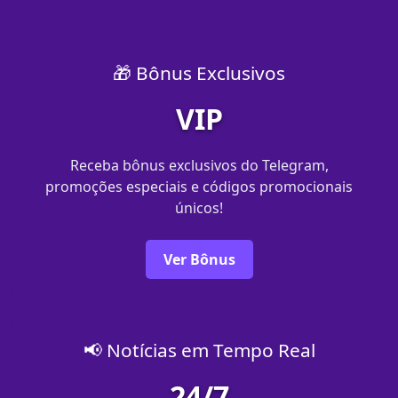
🎁 Bônus Exclusivos
VIP
Receba bônus exclusivos do Telegram,
promoções especiais e códigos promocionais
únicos!
Ver Bônus
📢 Notícias em Tempo Real
24/7