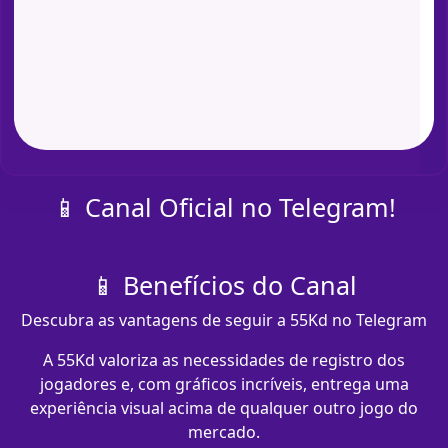
📱 Canal Oficial no Telegram!
📱 Benefícios do Canal
Descubra as vantagens de seguir a 55Kd no Telegram
A 55Kd valoriza as necessidades de registro dos
jogadores e, com gráficos incríveis, entrega uma
experiência visual acima de qualquer outro jogo do
mercado.