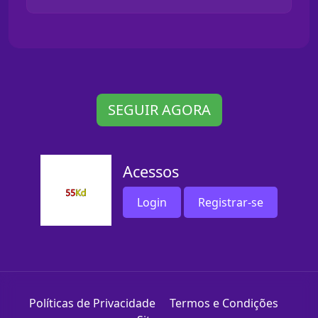
SEGUIR AGORA
Acessos
Login
Registrar-se
Políticas de Privacidade
Termos e Condições