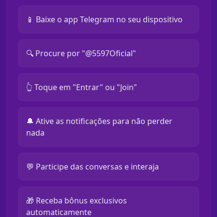
📱 Baixe o app Telegram no seu dispositivo
🔍 Procure por "@5597Oficial"
👆 Toque em "Entrar" ou "Join"
🔔 Ative as notificações para não perder
nada
💬 Participe das conversas e interaja
🎁 Receba bônus exclusivos
automaticamente