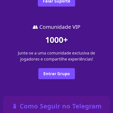
Falar Suporte
👥 Comunidade VIP
1000+
Junte-se a uma comunidade exclusiva de
jogadores e compartilhe experiências!
Entrar Grupo
📱 Como Seguir no Telegram