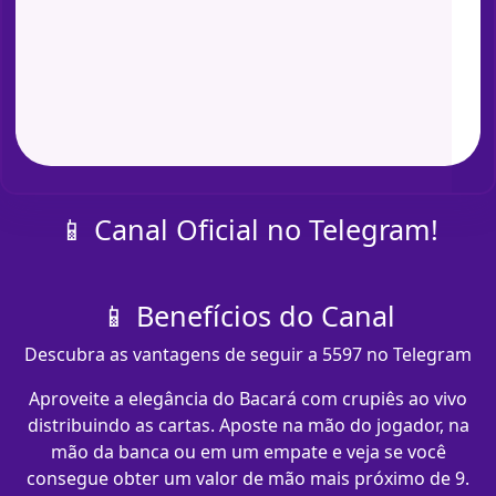
📱 Canal Oficial no Telegram!
📱 Benefícios do Canal
Descubra as vantagens de seguir a 5597 no Telegram
Aproveite a elegância do Bacará com crupiês ao vivo
distribuindo as cartas. Aposte na mão do jogador, na
mão da banca ou em um empate e veja se você
consegue obter um valor de mão mais próximo de 9.