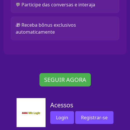
💬 Participe das conversas e interaja
🎁 Receba bônus exclusivos
automaticamente
SEGUIR AGORA
Acessos
Login
Registrar-se