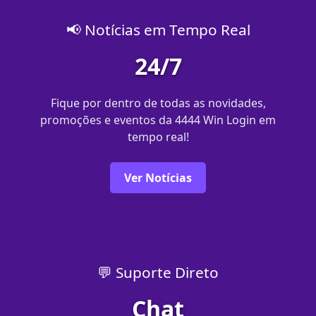
📢 Notícias em Tempo Real
24/7
Fique por dentro de todas as novidades,
promoções e eventos da 4444 Win Login em
tempo real!
Ver Notícias
💬 Suporte Direto
Chat