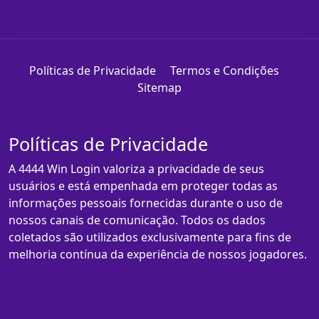
Políticas de Privacidade
Termos e Condições
Sitemap
Políticas de Privacidade
A 4444 Win Login valoriza a privacidade de seus
usuários e está empenhada em proteger todas as
informações pessoais fornecidas durante o uso de
nossos canais de comunicação. Todos os dados
coletados são utilizados exclusivamente para fins de
melhoria contínua da experiência de nossos jogadores.