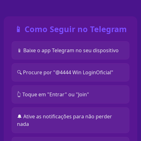
📱 Como Seguir no Telegram
📱 Baixe o app Telegram no seu dispositivo
🔍 Procure por "@4444 Win LoginOficial"
👆 Toque em "Entrar" ou "Join"
🔔 Ative as notificações para não perder
nada