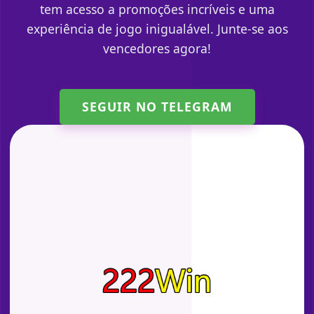
tem acesso a promoções incríveis e uma
experiência de jogo inigualável. Junte-se aos
vencedores agora!
SEGUIR NO TELEGRAM