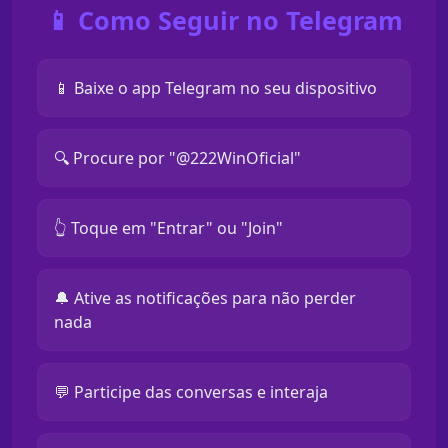
📱 Como Seguir no Telegram
📱 Baixe o app Telegram no seu dispositivo
🔍 Procure por "@222WinOficial"
👆 Toque em "Entrar" ou "Join"
🔔 Ative as notificações para não perder
nada
💬 Participe das conversas e interaja