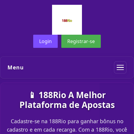
Login
Registrar-se
Menu
📱 188Rio A Melhor
Plataforma de Apostas
Cadastre-se na 188Rio para ganhar bônus no
cadastro e em cada recarga. Com a 188Rio, você