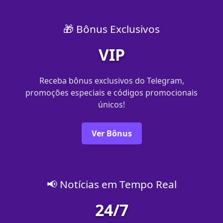
🎁 Bônus Exclusivos
VIP
Receba bônus exclusivos do Telegram,
promoções especiais e códigos promocionais
únicos!
Ver Bônus
📢 Notícias em Tempo Real
24/7