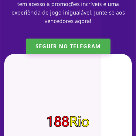
tem acesso a promoções incríveis e uma
experiência de jogo inigualável. Junte-se aos
vencedores agora!
SEGUIR NO TELEGRAM