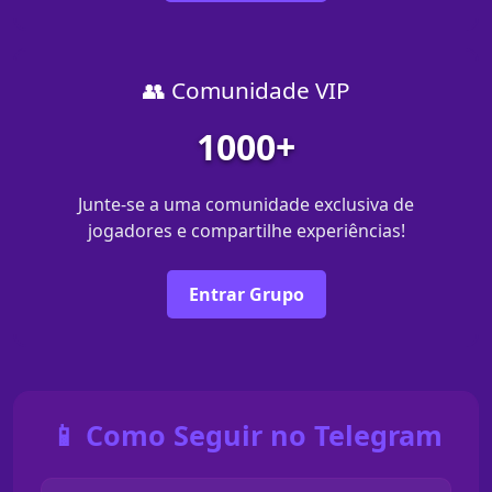
👥 Comunidade VIP
1000+
Junte-se a uma comunidade exclusiva de
jogadores e compartilhe experiências!
Entrar Grupo
📱 Como Seguir no Telegram