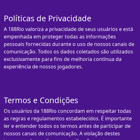
Políticas de Privacidade
A 188Rio valoriza a privacidade de seus usuários e está
empenhada em proteger todas as informações
pessoais fornecidas durante o uso de nossos canais de
comunicação. Todos os dados coletados são utilizados
exclusivamente para fins de melhoria contínua da
experiência de nossos jogadores.
Termos e Condições
Os usuários da 188Rio concordam em respeitar todas
as regras e regulamentos estabelecidos. É importante
ler e entender todos os termos antes de participar de
nossos canais de comunicação. A violação destes