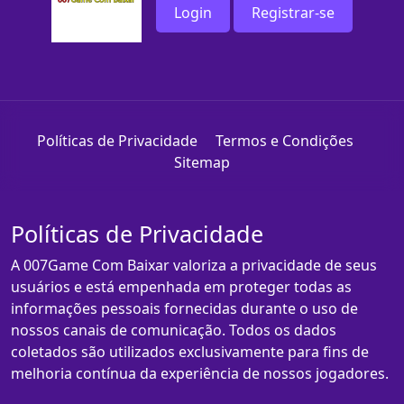
Login
Registrar-se
Políticas de Privacidade
Termos e Condições
Sitemap
Políticas de Privacidade
A 007Game Com Baixar valoriza a privacidade de seus
usuários e está empenhada em proteger todas as
informações pessoais fornecidas durante o uso de
nossos canais de comunicação. Todos os dados
coletados são utilizados exclusivamente para fins de
melhoria contínua da experiência de nossos jogadores.