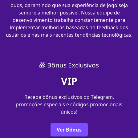
bugs, garantindo que sua experiência de jogo seja
sempre a melhor possível. Nossa equipe de
desenvolvimento trabalha constantemente para
implementar melhorias baseadas no feedback dos
usuários e nas mais recentes tendências tecnológicas.
🎁 Bônus Exclusivos
VIP
Receba bônus exclusivos do Telegram,
promoções especiais e códigos promocionais
únicos!
Ver Bônus