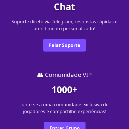
Chat
Suporte direto via Telegram, respostas rápidas e
atendimento personalizado!
Falar Suporte
👥 Comunidade VIP
1000+
Junte-se a uma comunidade exclusiva de
jogadores e compartilhe experiências!
Entrar Grupo