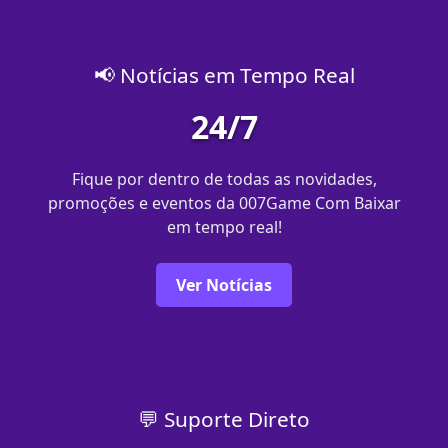
📢 Notícias em Tempo Real
24/7
Fique por dentro de todas as novidades,
promoções e eventos da 007Game Com Baixar
em tempo real!
Ver Notícias
💬 Suporte Direto